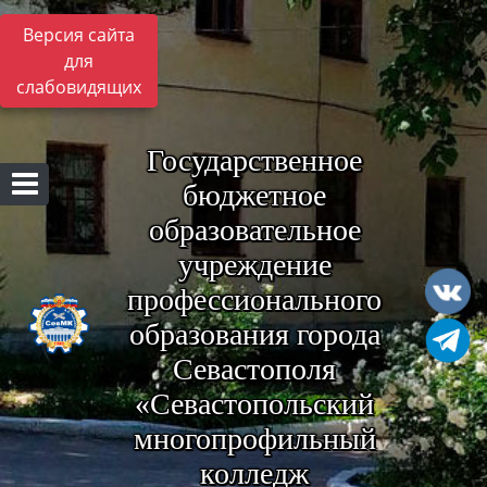
Версия сайта
для
слабовидящих
Государственное
бюджетное
образовательное
учреждение
профессионального
образования города
Севастополя
«Севастопольский
многопрофильный
колледж