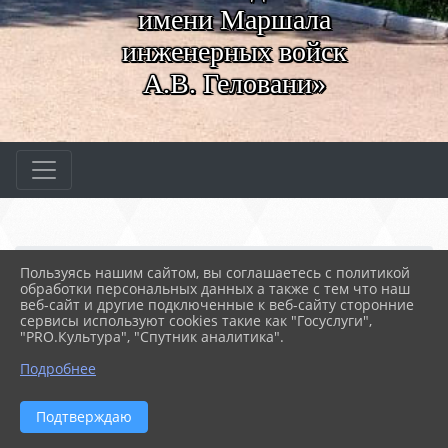
имени Маршала
инженерных войск
А.В. Геловани»
Главная
МЕРОПРИЯТИЯ
Новости
Пользуясь нашим сайтом, вы соглашаетесь с политикой
ЦВЕТЫ ЖИЗНИ
обработки персональных данных а также с тем что наш
веб-сайт и другие подключенные к веб-сайту сторонние
сервисы используют cookies такие как "Госуслуги",
"PRO.Культура", "Спутник аналитика".
01.06.2023 05:03
62
ЦВЕТЫ ЖИЗНИ
Подробнее
Подтверждаю