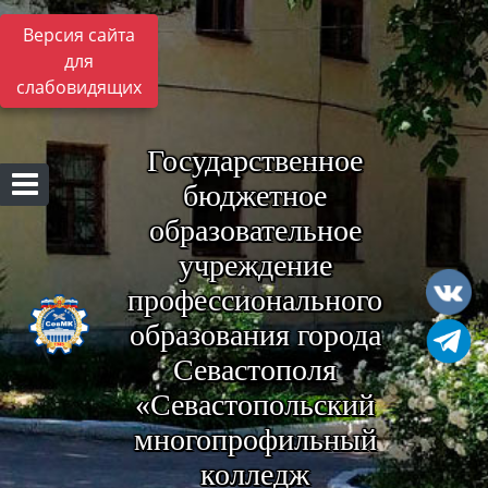
Версия сайта
для
слабовидящих
Государственное
бюджетное
образовательное
учреждение
профессионального
образования города
Севастополя
«Севастопольский
многопрофильный
колледж