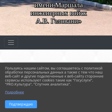
имени Маршала
инженерных войск
А.В. Геловани»
Главная
МЕРОПРИЯТИЯ
Новости
Пользуясь нашим сайтом, вы соглашаетесь с политикой
До встречи, мой Севаст...
обработки персональных данных а также с тем что наш
веб-сайт и другие подключенные к веб-сайту сторонние
сервисы используют cookies такие как "Госуслуги",
"PRO.Культура", "Спутник аналитика".
17.05.2023 05:11
53
ДО ВСТРЕЧИ, МОЙ СЕВАСТОПОЛЬ!
Подробнее
Подтверждаю