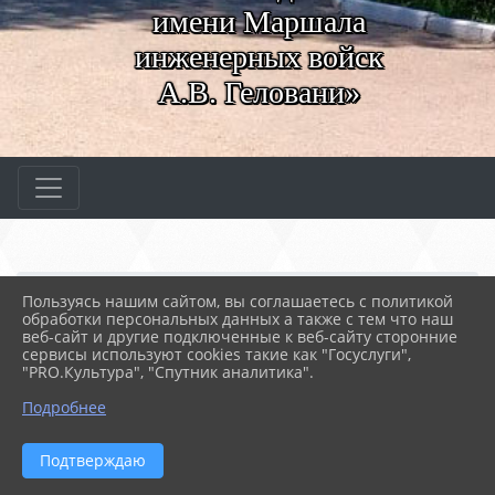
имени Маршала
инженерных войск
А.В. Геловани»
Главная
МЕРОПРИЯТИЯ
Новости
Пользуясь нашим сайтом, вы соглашаетесь с политикой
Морская практика
Открытый урок "Пожарн...
обработки персональных данных а также с тем что наш
веб-сайт и другие подключенные к веб-сайту сторонние
сервисы используют cookies такие как "Госуслуги",
"PRO.Культура", "Спутник аналитика".
02.05.2023 05:18
27
ОТКРЫТЫЙ УРОК "ПОЖАРНАЯ
Подробнее
БЕЗОПАСНОСТЬ"
Подтверждаю