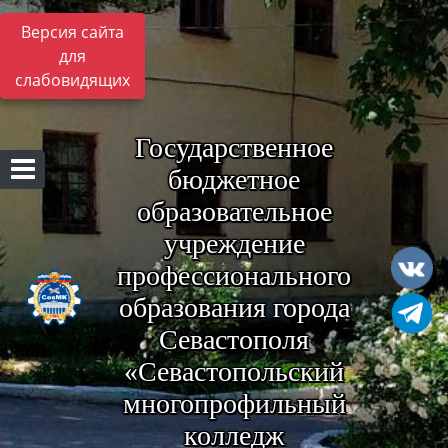
Версия сайта
для
слабовидящих
Государственное
бюджетное
образовательное
учреждение
профессионального
образования города
Севастополя
«Севастопольский
многопрофильный
колледж