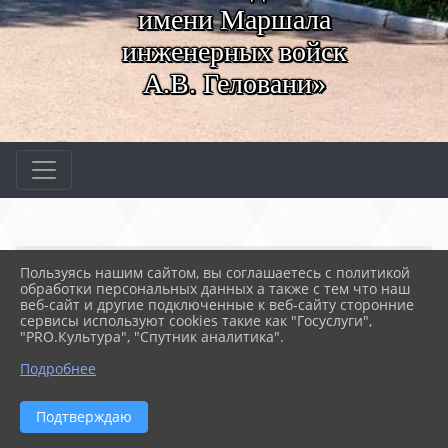
имени Маршала
инженерных войск
А.В. Геловани»
Главная
МЕРОПРИЯТИЯ
Новости
Пользуясь нашим сайтом, вы соглашаетесь с политикой
Компетенция Ресторанны...
обработки персональных данных а также с тем что наш
веб-сайт и другие подключенные к веб-сайту сторонние
сервисы используют cookies такие как "Госуслуги",
"PRO.Культура", "Спутник аналитика".
20.04.2023 05:18
60
КОМПЕТЕНЦИЯ РЕСТОРАННЫЙ СЕРВИС
Подробнее
Подтверждаю