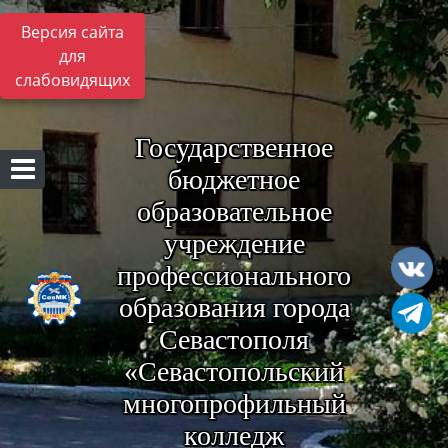
Версия сайта
для
слабовидящих
Государственное
бюджетное
образовательное
учреждение
профессионального
образования города
Севастополя
«Севастопольский
многопрофильный
колледж