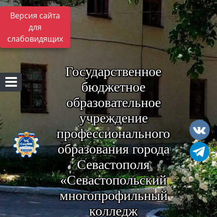
Версия сайта
для
слабовидящих
Государственное
бюджетное
образовательное
учреждение
профессионального
образования города
Севастополя
«Севастопольский
многопрофильный
колледж