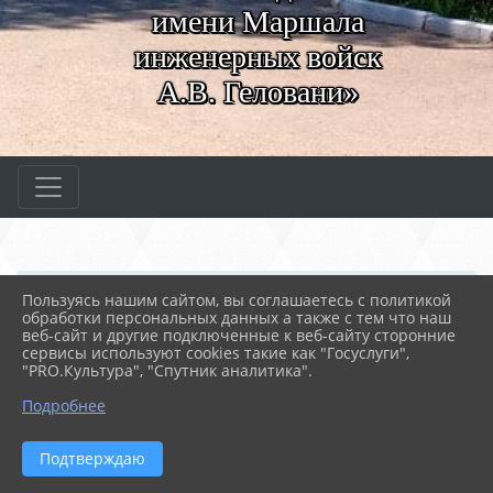
имени Маршала
инженерных войск
А.В. Геловани»
Главная
МЕРОПРИЯТИЯ
Новости
Пользуясь нашим сайтом, вы соглашаетесь с политикой
Будущие кураторы ГШТО
обработки персональных данных а также с тем что наш
веб-сайт и другие подключенные к веб-сайту сторонние
сервисы используют cookies такие как "Госуслуги",
"PRO.Культура", "Спутник аналитика".
10.04.2023 07:57
158
БУДУЩИЕ КУРАТОРЫ ГШТО
Подробнее
Подтверждаю