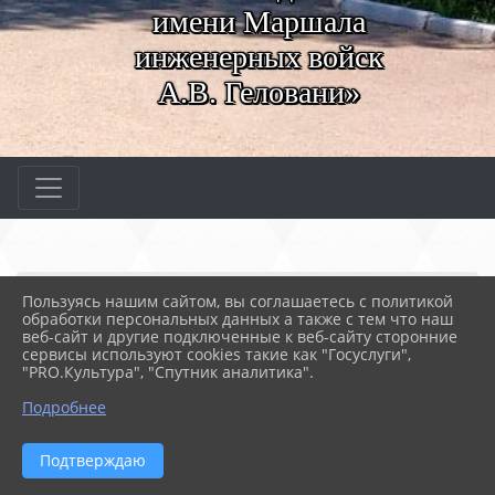
имени Маршала
инженерных войск
А.В. Геловани»
Главная
МЕРОПРИЯТИЯ
Новости
Пользуясь нашим сайтом, вы соглашаетесь с политикой
Проект "Местные действия"
обработки персональных данных а также с тем что наш
веб-сайт и другие подключенные к веб-сайту сторонние
сервисы используют cookies такие как "Госуслуги",
"PRO.Культура", "Спутник аналитика".
10.04.2023 07:56
84
ПРОЕКТ "МЕСТНЫЕ ДЕЙСТВИЯ"
Подробнее
Подтверждаю