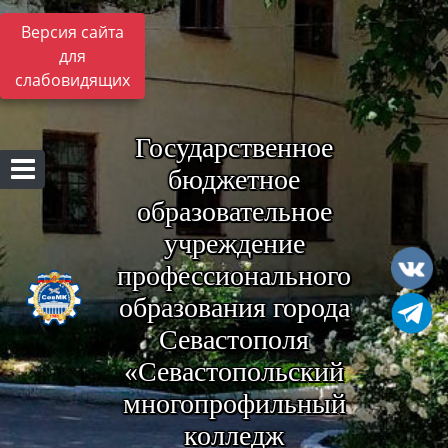
Версия сайта
для
слабовидящих
Государственное
бюджетное
образовательное
учреждение
профессионального
образования города
Севастополя
«Севастопольский
многопрофильный
колледж