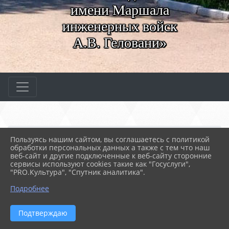
имени Маршала
инженерных войск
А.В. Геловани»
Главная
МЕРОПРИЯТИЯ
Новости
Пользуясь нашим сайтом, вы соглашаетесь с политикой
Футбольные новости
обработки персональных данных а также с тем что наш
веб-сайт и другие подключенные к веб-сайту сторонние
сервисы используют cookies такие как "Госуслуги",
"PRO.Культура", "Спутник аналитика".
13.03.2023 09:25
48
ФУТБОЛЬНЫЕ НОВОСТИ
Подробнее
Подтверждаю