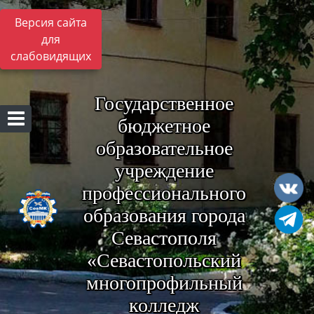
Версия сайта
для
слабовидящих
Государственное
бюджетное
образовательное
учреждение
профессионального
образования города
Севастополя
«Севастопольский
многопрофильный
колледж