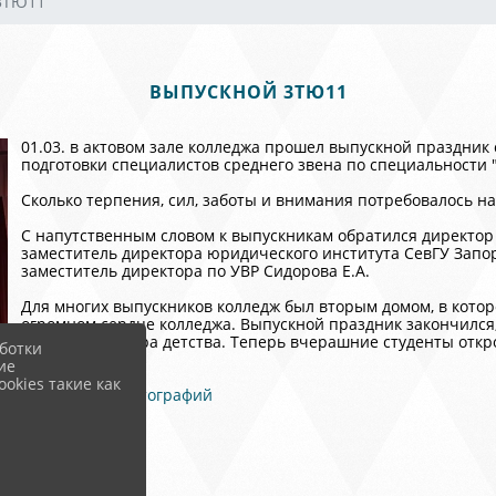
3ТЮ11
ВЫПУСКНОЙ 3ТЮ11
01.03. в актовом зале колледжа прошел выпускной праздник
подготовки специалистов среднего звена по специальности 
Сколько терпения, сил, заботы и внимания потребовалось на
С напутственным словом к выпускникам обратился директор
заместитель директора юридического института СевГУ Запоро
заместитель директора по УВР Сидорова Е.А.
Для многих выпускников колледж был вторым домом, в которо
огромном сердце колледжа. Выпускной праздник закончился,
беззаботная пора детства. Теперь вчерашние студенты откр
ботки
свершений!
ие
okies такие как
Еще больше фотографий