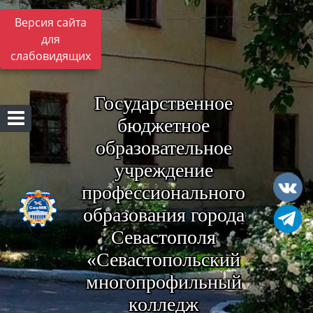
Версия сайта
для
слабовидящих
Государственное
бюджетное
образовательное
учреждение
профессионального
образования города
Севастополя
«Севастопольский
многопрофильный
колледж