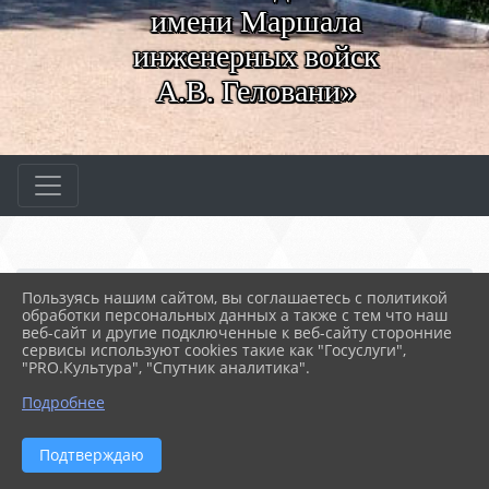
имени Маршала
инженерных войск
А.В. Геловани»
Главная
МЕРОПРИЯТИЯ
Новости
Пользуясь нашим сайтом, вы соглашаетесь с политикой
Маскировочные сети для...
обработки персональных данных а также с тем что наш
веб-сайт и другие подключенные к веб-сайту сторонние
сервисы используют cookies такие как "Госуслуги",
"PRO.Культура", "Спутник аналитика".
31.01.2023 07:50
75
МАСКИРОВОЧНЫЕ СЕТИ ДЛЯ УЧАСТНИКОВ
Подробнее
СВО
Подтверждаю