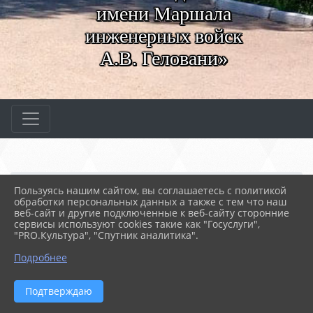
имени Маршала
инженерных войск
А.В. Геловани»
Главная
МЕРОПРИЯТИЯ
Новости
Пользуясь нашим сайтом, вы соглашаетесь с политикой
«Диалоги с героями»
обработки персональных данных а также с тем что наш
веб-сайт и другие подключенные к веб-сайту сторонние
сервисы используют cookies такие как "Госуслуги",
"PRO.Культура", "Спутник аналитика".
09.12.2022 12:53
58
«ДИАЛОГИ С ГЕРОЯМИ»
Подробнее
Подтверждаю