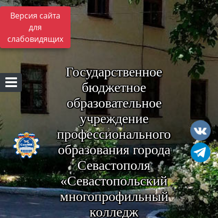
Версия сайта
для
слабовидящих
Государственное
бюджетное
образовательное
учреждение
профессионального
образования города
Севастополя
«Севастопольский
многопрофильный
колледж