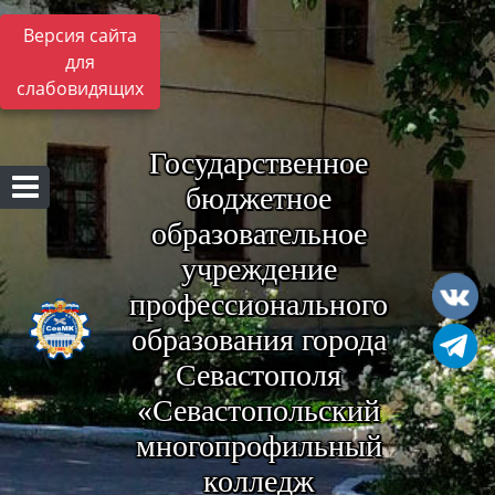
Версия сайта
для
слабовидящих
Государственное
бюджетное
образовательное
учреждение
профессионального
образования города
Севастополя
«Севастопольский
многопрофильный
колледж