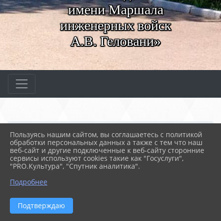
имени Маршала
инженерных войск
А.В. Геловани»
Главная
МЕРОПРИЯТИЯ
Новости
Пользуясь нашим сайтом, вы соглашаетесь с политикой
Лекция от НПГС «Правов...
обработки персональных данных а также с тем что наш
веб-сайт и другие подключенные к веб-сайту сторонние
сервисы используют cookies такие как "Госуслуги",
"PRO.Культура", "Спутник аналитика".
17.11.2022 15:30
50
ЛЕКЦИЯ ОТ НПГС «ПРАВОВОЕ
Подробнее
ПРОСВЕЩЕНИЕ»
Подтверждаю