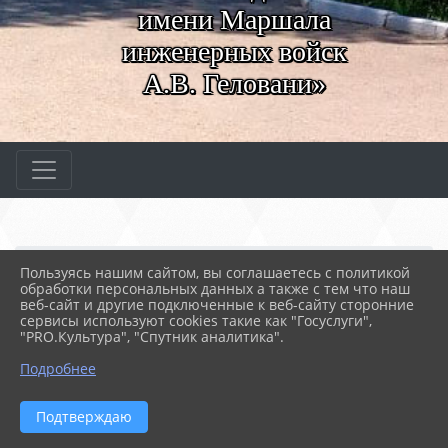
имени Маршала
инженерных войск
А.В. Геловани»
Главная
МЕРОПРИЯТИЯ
Новости
Пользуясь нашим сайтом, вы соглашаетесь с политикой
Большой этнографически...
обработки персональных данных а также с тем что наш
веб-сайт и другие подключенные к веб-сайту сторонние
сервисы используют cookies такие как "Госуслуги",
"PRO.Культура", "Спутник аналитика".
07.11.2022 16:57
52
БОЛЬШОЙ ЭТНОГРАФИЧЕСКИЙ ДИКТАНТ
Подробнее
Подтверждаю