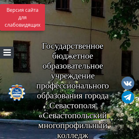
Версия сайта
для
слабовидящих
Государственное
бюджетное
образовательное
учреждение
профессионального
образования города
Севастополя
«Севастопольский
многопрофильный
колледж