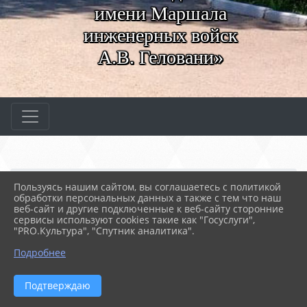
имени Маршала
инженерных войск
А.В. Геловани»
Главная
МЕРОПРИЯТИЯ
Новости
Пользуясь нашим сайтом, вы соглашаетесь с политикой
Общеколледжная линейка...
обработки персональных данных а также с тем что наш
веб-сайт и другие подключенные к веб-сайту сторонние
сервисы используют cookies такие как "Госуслуги",
"PRO.Культура", "Спутник аналитика".
07.11.2022 15:38
109
ОБЩЕКОЛЛЕДЖНАЯ ЛИНЕЙКА.
Подробнее
НАГРАЖДЕНИЕ СТУДЕНЧЕСКОЙ КОМАНДЫ ПО
РЕГБИ. КЛАССНЫЕ ЧАСЫ
Подтверждаю