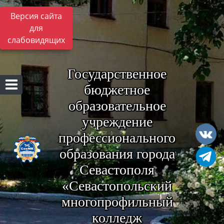
Версия сайта
для
слабовидящих
Государственное
бюджетное
образовательное
учреждение
профессионального
образования города
Севастополя
«Севастопольский
многопрофильный
колледж