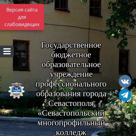
Версия сайта
для
слабовидящих
Государственное
бюджетное
образовательное
учреждение
профессионального
образования города
Севастополя
«Севастопольский
многопрофильный
колледж