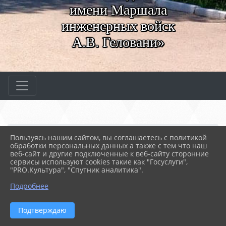
имени Маршала
инженерных войск
А.В. Геловани»
Главная
МЕРОПРИЯТИЯ
Новости
Пользуясь нашим сайтом, вы соглашаетесь с политикой
«Приготовление оформле...
обработки персональных данных а также с тем что наш
веб-сайт и другие подключенные к веб-сайту сторонние
сервисы используют cookies такие как "Госуслуги",
"PRO.Культура", "Спутник аналитика".
21.10.2022 11:25
42
«ПРИГОТОВЛЕНИЕ ОФОРМЛЕНИЕ И ОТПУСК
Подробнее
ХЛЕБОБУЛОЧНЫХ ИЗДЕЛИЙ».
ЛАБОРАТОРНО-ПРАКТИЧЕСКИЕ ЗАНЯТИЯ
Подтверждаю