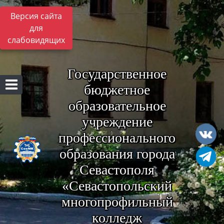
Версия сайта
для
слабовидящих
Государственное
бюджетное
образовательное
учреждение
профессионального
образования города
Севастополя
«Севастопольский
многопрофильный
колледж