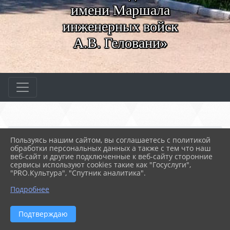
имени Маршала
инженерных войск
А.В. Геловани»
Главная
МЕРОПРИЯТИЯ
Новости
Пользуясь нашим сайтом, вы соглашаетесь с политикой
СПТК В ЮНАРМИИ. Акция ...
обработки персональных данных а также с тем что наш
веб-сайт и другие подключенные к веб-сайту сторонние
сервисы используют cookies такие как "Госуслуги",
"PRO.Культура", "Спутник аналитика".
28.09.2022 11:27
64
СПТК В ЮНАРМИИ. АКЦИЯ «ПИСЬМО
Подробнее
РУССКОМУ СОЛДАТУ»
Подтверждаю