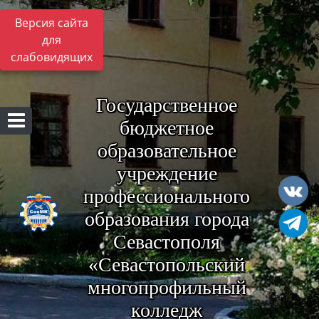
Версия сайта
для
слабовидящих
Государственное
бюджетное
образовательное
учреждение
профессионального
образования города
Севастополя
«Севастопольский
многопрофильный
колледж