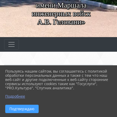
имени Маршала
инженерных войск
А.В. Геловани»
Главная
МЕРОПРИЯТИЯ
Новости
Пользуясь нашим сайтом, вы соглашаетесь с политикой
Творческий вечер "На в...
обработки персональных данных а также с тем что наш
веб-сайт и другие подключенные к веб-сайту сторонние
сервисы используют cookies такие как "Госуслуги",
"PRO.Культура", "Спутник аналитика".
09.06.2022 12:14
43
ТВОРЧЕСКИЙ ВЕЧЕР "НА ВОЛНЕ
Подробнее
ВДОХНОВЕНИЯ"
Подтверждаю