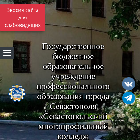
Версия сайта
для
слабовидящих
Государственное
бюджетное
образовательное
учреждение
профессионального
образования города
Севастополя
«Севастопольский
многопрофильный
колледж