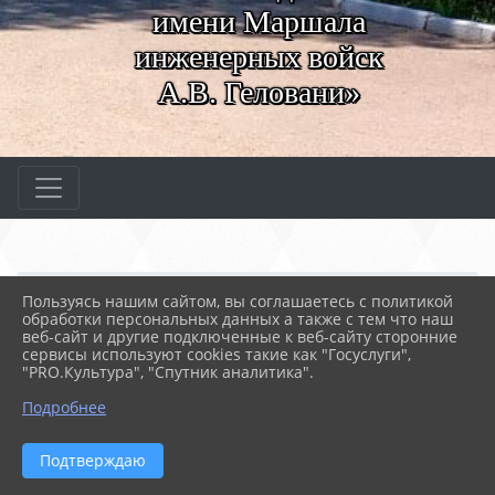
имени Маршала
инженерных войск
А.В. Геловани»
Главная
МЕРОПРИЯТИЯ
Новости
Пользуясь нашим сайтом, вы соглашаетесь с политикой
Профориентационная игр...
обработки персональных данных а также с тем что наш
веб-сайт и другие подключенные к веб-сайту сторонние
сервисы используют cookies такие как "Госуслуги",
"PRO.Культура", "Спутник аналитика".
24.05.2022 08:21
94
ПРОФОРИЕНТАЦИОННАЯ ИГРА «СЛЕДСТВИЕ
Подробнее
ВЕДУТ…»
Подтверждаю