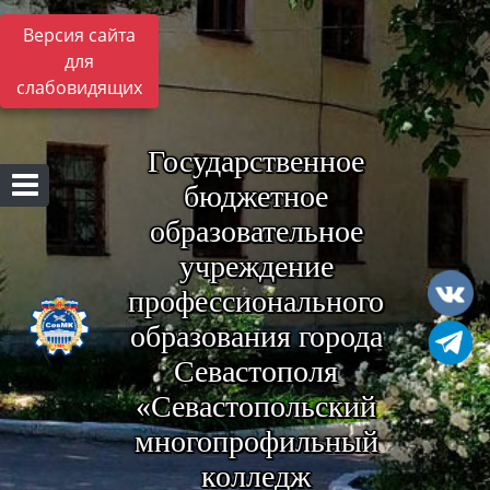
Версия сайта
для
слабовидящих
Государственное
бюджетное
образовательное
учреждение
профессионального
образования города
Севастополя
«Севастопольский
многопрофильный
колледж