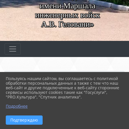
имени Маршала
инженерных войск
А.В. Геловани»
Главная
МЕРОПРИЯТИЯ
Новости
Пользуясь нашим сайтом, вы соглашаетесь с политикой
Торжественная линейка
обработки персональных данных а также с тем что наш
веб-сайт и другие подключенные к веб-сайту сторонние
сервисы используют cookies такие как "Госуслуги",
"PRO.Культура", "Спутник аналитика".
23.05.2022 10:03
178
ТОРЖЕСТВЕННАЯ ЛИНЕЙКА
Подробнее
Подтверждаю