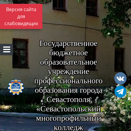
Версия сайта
для
слабовидящих
Государственное
бюджетное
образовательное
учреждение
профессионального
образования города
Севастополя
«Севастопольский
многопрофильный
колледж