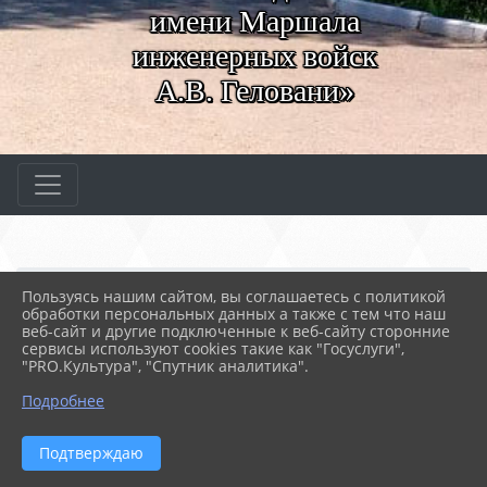
имени Маршала
инженерных войск
А.В. Геловани»
Главная
МЕРОПРИЯТИЯ
Новости
Пользуясь нашим сайтом, вы соглашаетесь с политикой
Наркотики - шаг в бездну
обработки персональных данных а также с тем что наш
веб-сайт и другие подключенные к веб-сайту сторонние
сервисы используют cookies такие как "Госуслуги",
"PRO.Культура", "Спутник аналитика".
18.05.2022 07:59
69
НАРКОТИКИ - ШАГ В БЕЗДНУ
Подробнее
Подтверждаю