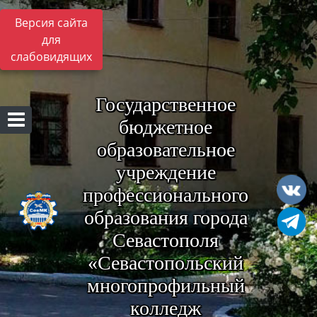
Версия сайта
для
слабовидящих
Государственное
бюджетное
образовательное
учреждение
профессионального
образования города
Севастополя
«Севастопольский
многопрофильный
колледж