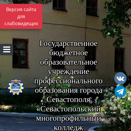
Версия сайта
для
слабовидящих
Государственное
бюджетное
образовательное
учреждение
профессионального
образования города
Севастополя
«Севастопольский
многопрофильный
колледж