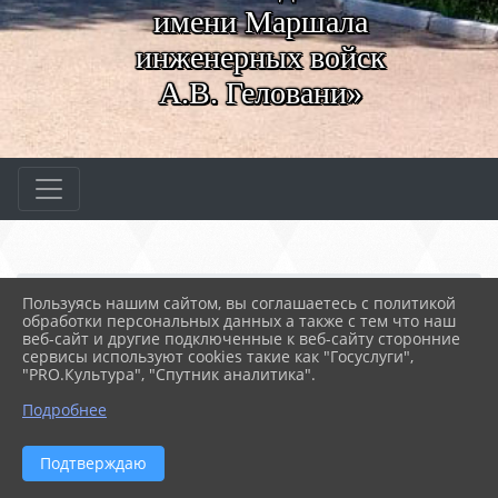
имени Маршала
инженерных войск
А.В. Геловани»
Главная
МЕРОПРИЯТИЯ
Новости
Пользуясь нашим сайтом, вы соглашаетесь с политикой
Творческий конкурс «Пе...
обработки персональных данных а также с тем что наш
веб-сайт и другие подключенные к веб-сайту сторонние
сервисы используют cookies такие как "Госуслуги",
"PRO.Культура", "Спутник аналитика".
16.04.2022 10:11
110
ТВОРЧЕСКИЙ КОНКУРС «ПЕТРУ I -
Подробнее
БЛАГОДАРНЫЕ ПОТОМКИ»
Подтверждаю