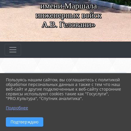
имени Маршала
инженерных войск
А.В. Геловани»
Главная
МЕРОПРИЯТИЯ
Новости
Пользуясь нашим сайтом, вы соглашаетесь с политикой
Взрослый разговор о мире
обработки персональных данных а также с тем что наш
веб-сайт и другие подключенные к веб-сайту сторонние
сервисы используют cookies такие как "Госуслуги",
"PRO.Культура", "Спутник аналитика".
15.04.2022 06:26
41
ВЗРОСЛЫЙ РАЗГОВОР О МИРЕ
Подробнее
Подтверждаю