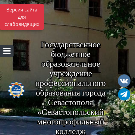
Версия сайта
для
слабовидящих
Государственное
бюджетное
образовательное
учреждение
профессионального
образования города
Севастополя
«Севастопольский
многопрофильный
колледж