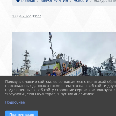
Главная
МЕРОПРИЯТИЯ
Новости
Экскурсия по
12.04.2022 09:27
Пользуясь нашим сайтом, вы соглашаетесь с политикой обра
персональных данных а также с тем что наш веб-сайт и друг
подключенные к веб-сайту сторонние сервисы используют co
"Госуслуги", "PRO.Культура", "Спутник аналитика".
Подробнее
Подтверждаю