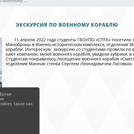
 военному ...
ЭКСКУРСИЯ ПО ВОЕННОМУ КОРАБЛЮ
11 апреля 2022 года студенты ГБОУПО «СПТК» посетили 
Миноброны в Военно-историческом комплексе, отделения Ми
корабли. Интересную экскурсию со студентами провели по 
кают компании, музее военного корабля, увидели кубрики, в
Студентам понравилось посещение военного корабля «Смет
отделения Минная стенка Сергеем Леонидовичем Лисовым.
ботки
ие
okies такие как