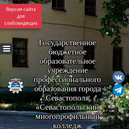
Версия сайта
для
слабовидящих
Государственное
бюджетное
образовательное
учреждение
профессионального
образования города
Севастополя
«Севастопольский
многопрофильный
колледж