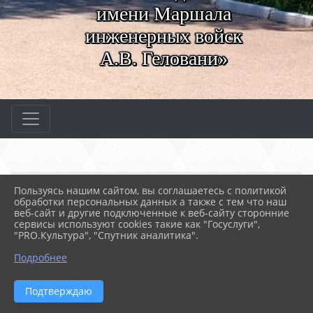
имени Маршала
инженерных войск
А.В. Геловани»
Главная
МЕРОПРИЯТИЯ
Новости
Пользуясь нашим сайтом, вы соглашаетесь с политикой
Техническое черчение
обработки персональных данных а также с тем что наш
веб-сайт и другие подключенные к веб-сайту сторонние
сервисы используют cookies такие как "Госуслуги",
"PRO.Культура", "Спутник аналитика".
07.04.2022 12:25
32
ТЕХНИЧЕСКОЕ ЧЕРЧЕНИЕ
Подробнее
Подтверждаю