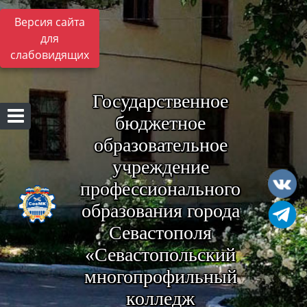
Версия сайта
для
слабовидящих
Государственное
бюджетное
образовательное
учреждение
профессионального
образования города
Севастополя
«Севастопольский
многопрофильный
колледж