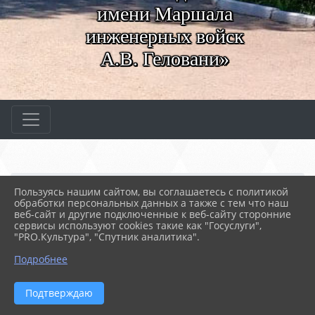
имени Маршала
инженерных войск
А.В. Геловани»
Главная
МЕРОПРИЯТИЯ
Новости
Пользуясь нашим сайтом, вы соглашаетесь с политикой
Выставка студенческих ...
обработки персональных данных а также с тем что наш
веб-сайт и другие подключенные к веб-сайту сторонние
сервисы используют cookies такие как "Госуслуги",
"PRO.Культура", "Спутник аналитика".
01.04.2022 10:55
70
ВЫСТАВКА СТУДЕНЧЕСКИХ РАБОТ
Подробнее
Подтверждаю