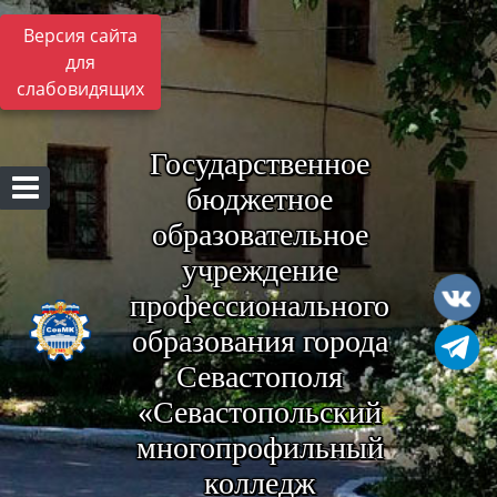
Версия сайта
для
слабовидящих
Государственное
бюджетное
образовательное
учреждение
профессионального
образования города
Севастополя
«Севастопольский
многопрофильный
колледж