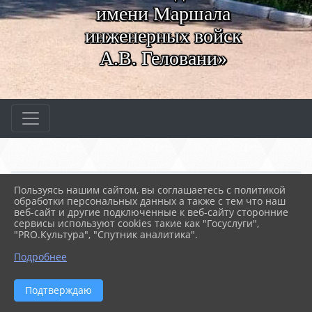
имени Маршала
инженерных войск
А.В. Геловани»
Главная
МЕРОПРИЯТИЯ
Новости
Пользуясь нашим сайтом, вы соглашаетесь с политикой
Техника и технологии н...
обработки персональных данных а также с тем что наш
веб-сайт и другие подключенные к веб-сайту сторонние
сервисы используют cookies такие как "Госуслуги",
"PRO.Культура", "Спутник аналитика".
31.03.2022 05:59
58
ТЕХНИКА И ТЕХНОЛОГИИ НАЗЕМНОГО
Подробнее
ТРАНСПОРТА
Подтверждаю