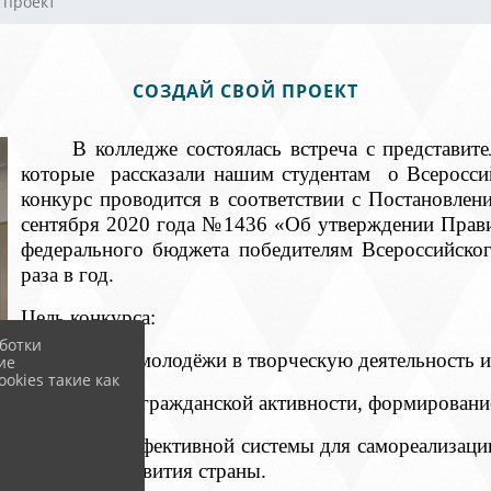
 проект
СОЗДАЙ СВОЙ ПРОЕКТ
В колледже состоялась встреча с представит
которые рассказали нашим студентам о Всеросси
конкурс проводится в соответствии с Постановлен
сентября 2020 года №1436 «Об утверждении Прави
федерального бюджета победителям Всероссийско
раза в год.
Цель конкурса:
ботки
- вовлечение молодёжи в творческую деятельность 
ие
okies такие как
- повышение гражданской активности, формировани
- создание эффективной системы для самореализац
интересах развития страны.