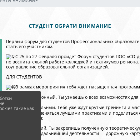
БРАТИ ВНИМАНИЕ
СТУДЕНТ ОБРАТИ ВНИМАНИЕ
Первый форум для студентов Профессиональных образовате
стать его участником.
С 25 по 27 февраля пройдет Форум студентов ПОО «СО-д
по воспитательной работе колледжей и техникумов региона.
соуправление образовательной организацией.
ДЛЯ СТУДЕНТОВ
В рамках мероприятия тебя ждет насыщенная программа
Информационный. Ты узнаешь о всех возможностях для р
ботки
ие
Образовательный. Тебя уже ждут крутые тренинги и мас
okies такие как
ты сможешь обменяться лучшими практиками и поделиться 
самоуправления;
Практический. Ты закрепишь полученную теоретическу
реальный план дальнейшей деятельности — дорожную карту