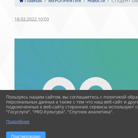
Главная
МЕРОПРИЯТИЯ
Новости
СТУДЕНТ О
18.02.2022 10:03
Пользуясь нашим сайтом, вы соглашаетесь с политикой обра
персональных данных а также с тем что наш веб-сайт и друг
подключенные к веб-сайту сторонние сервисы используют co
"Госуслуги", "PRO.Культура", "Спутник аналитика".
Подробнее
Подтверждаю