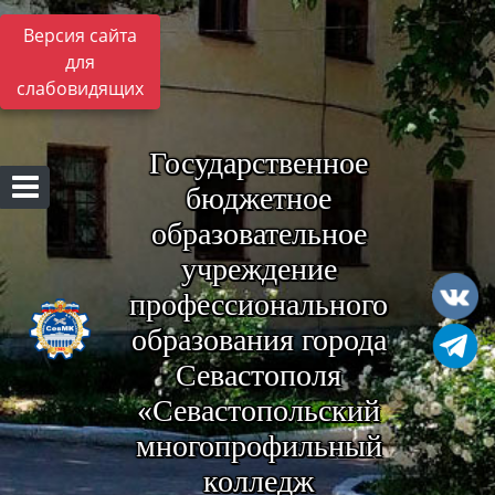
Версия сайта
для
слабовидящих
Государственное
бюджетное
образовательное
учреждение
профессионального
образования города
Севастополя
«Севастопольский
многопрофильный
колледж