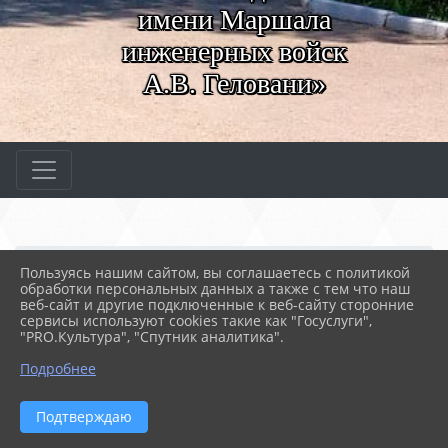
имени Маршала
инженерных войск
А.В. Геловани»
Главная
МЕРОПРИЯТИЯ
Новости
Пользуясь нашим сайтом, вы соглашаетесь с политикой
Сталинградская битва
обработки персональных данных а также с тем что наш
веб-сайт и другие подключенные к веб-сайту сторонние
сервисы используют cookies такие как "Госуслуги",
"PRO.Культура", "Спутник аналитика".
02.02.2022 11:45
51
СТАЛИНГРАДСКАЯ БИТВА
Подробнее
Подтверждаю