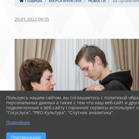
Главная
МЕРОПРИЯТИЯ
Новости
За проявле
20.01.2022 09:35
Пользуясь нашим сайтом, вы соглашаетесь с политикой обра
персональных данных а также с тем что наш веб-сайт и друг
подключенные к веб-сайту сторонние сервисы используют co
"Госуслуги", "PRO.Культура", "Спутник аналитика".
Подробнее
Подтверждаю