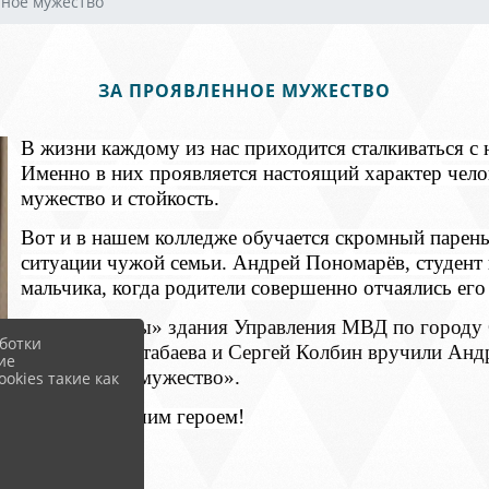
нное мужество
ЗА ПРОЯВЛЕННОЕ МУЖЕСТВО
В жизни каждому из нас приходится сталкиваться 
Именно в них проявляется настоящий характер челов
мужество и стойкость.
Вот и в нашем колледже обучается скромный парень
ситуации чужой семьи. Андрей Пономарёв, студент 
мальчика, когда родители совершенно отчаялись его
В «Зале Славы» здания Управления МВД по городу 
ботки
Екатерина Алтабаева и Сергей Колбин вручили Ан
ие
проявленное мужество».
okies такие как
Гордимся нашим героем!