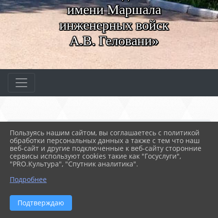
имени Маршала
инженерных войск
А.В. Геловани»
Главная
МЕРОПРИЯТИЯ
Новости
Пользуясь нашим сайтом, вы соглашаетесь с политикой
Новые горизонты "Лиги ...
обработки персональных данных а также с тем что наш
веб-сайт и другие подключенные к веб-сайту сторонние
сервисы используют cookies такие как "Госуслуги",
"PRO.Культура", "Спутник аналитика".
19.05.2025 10:38
25
НОВЫЕ ГОРИЗОНТЫ "ЛИГИ СПО 3.0"
Подробнее
Подтверждаю