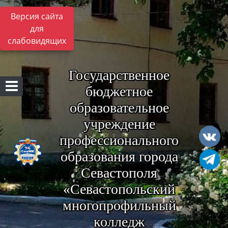
Версия сайта
для
слабовидящих
Государственное
бюджетное
образовательное
учреждение
профессионального
образования города
Севастополя
«Севастопольский
многопрофильный
колледж