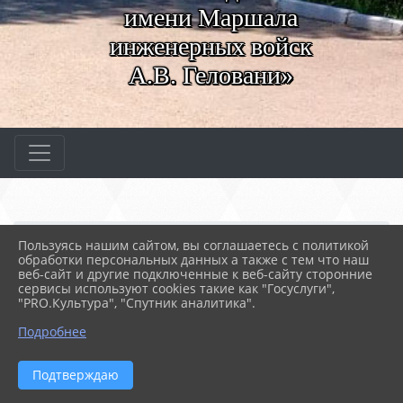
имени Маршала
инженерных войск
А.В. Геловани»
Главная
СВЕДЕНИЯ ОБ ОБРАЗОВАТЕ...
Пользуясь нашим сайтом, вы соглашаетесь с политикой
06. Педагогический состав
обработки персональных данных а также с тем что наш
Игнатьева Дарья Дмитри...
веб-сайт и другие подключенные к веб-сайту сторонние
сервисы используют cookies такие как "Госуслуги",
"PRO.Культура", "Спутник аналитика".
22.03.2024 10:25
157
ИГНАТЬЕВА ДАРЬЯ ДМИТРИЕВНА
Подробнее
Игнатьева Дарья
Подтверждаю
Владимировна