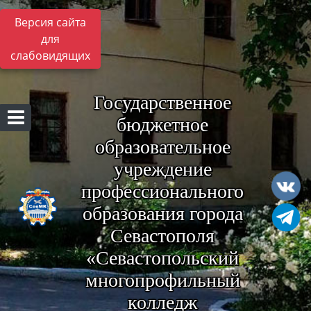
Версия сайта
для
слабовидящих
Государственное
бюджетное
образовательное
учреждение
профессионального
образования города
Севастополя
«Севастопольский
многопрофильный
колледж