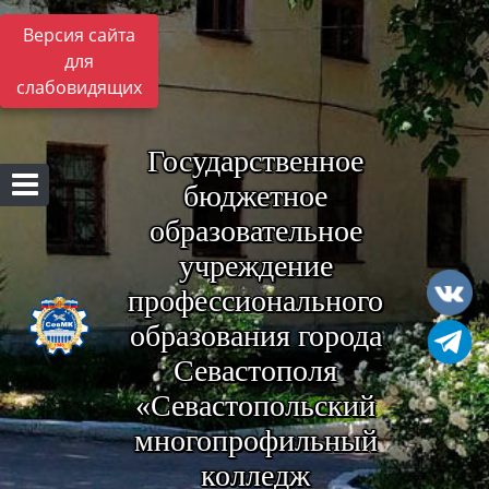
Версия сайта
для
слабовидящих
Государственное
бюджетное
образовательное
учреждение
профессионального
образования города
Севастополя
«Севастопольский
многопрофильный
колледж