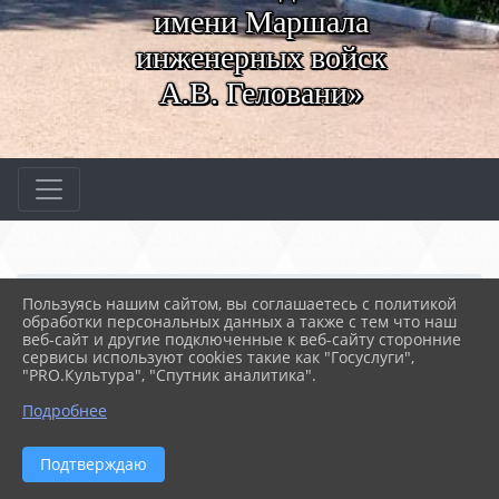
имени Маршала
инженерных войск
А.В. Геловани»
Главная
СВЕДЕНИЯ ОБ ОБРАЗОВАТЕ...
Пользуясь нашим сайтом, вы соглашаетесь с политикой
03. Документы
5. Прочие
ССК "МАРШАЛ"
обработки персональных данных а также с тем что наш
веб-сайт и другие подключенные к веб-сайту сторонние
сервисы используют cookies такие как "Госуслуги",
23.03.2022 06:53
669
"PRO.Культура", "Спутник аналитика".
ССК "МАРШАЛ"
Подробнее
ФАЙЛЫ
Подтверждаю